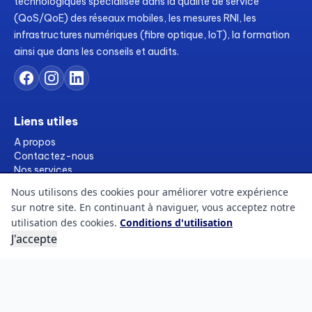
technologiques spécialisée dans la qualité de service
(QoS/QoE) des réseaux mobiles, les mesures RNI, les
infrastructures numériques (fibre optique, IoT), la formation
ainsi que dans les conseils et audits.
Liens utiles
A propos
Contactez-nous
Nos services
Formations
Nous utilisons des cookies pour améliorer votre expérience
Ressources
sur notre site. En continuant à naviguer, vous acceptez notre
Références
utilisation des cookies.
Conditions d'utilisation
FAQs
J'accepte
Blogs
Informations légales
Conditions d'utilisation
Politique des cookies