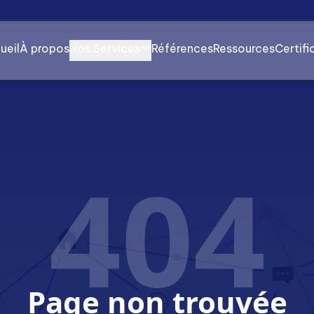
ueil
À propos
Nos Services
Références
Ressources
Certifi
404
Page non trouvée