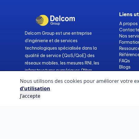
Liens ut
A propos
Contact
Delcom Group est une entreprise
Nos servi
d'ingénierie et de services
Formatio
technologiques spécialisée dans la
Ressourc
Référenc
qualité de service (QoS/QoE) des
FAQs
réseaux mobiles, les mesures RNI, les
Blogs
infrastructures numériques (fibre
optique, IoT), la formation ainsi que
Nous utilisons des cookies pour améliorer votre ex
dans les conseils et audits.
d'utilisation
J'accepte
Copyright © 2026 DELCOM. Tous droits réservés.