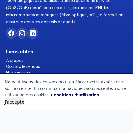
technologiques spécialisée dans la qualité de service
(QoS/QoE) des réseaux mobiles, les mesures RNI, les
infrastructures numériques (fibre optique, IoT), la formation
ainsi que dans les conseils et audits.
Liens utiles
A propos
Contactez-nous
Nos services
Formations
Nous utilisons des cookies pour améliorer votre expérience
Ressources
sur notre site. En continuant à naviguer, vous acceptez notre
Références
utilisation des cookies.
Conditions d'utilisation
FAQs
J'accepte
Blogs
Informations légales
Conditions d'utilisation
Politique des cookies