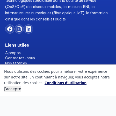
technologiques spécialisée dans la qualité de service
(QoS/QoE) des réseaux mobiles, les mesures RNI, les
infrastructures numériques (fibre optique, IoT), la formation
ainsi que dans les conseils et audits.
Liens utiles
A propos
Contactez-nous
Nos services
Formations
Nous utilisons des cookies pour améliorer votre expérience
Ressources
sur notre site. En continuant à naviguer, vous acceptez notre
Références
utilisation des cookies.
Conditions d'utilisation
FAQs
J'accepte
Blogs
Informations légales
Conditions d'utilisation
Politique des cookies